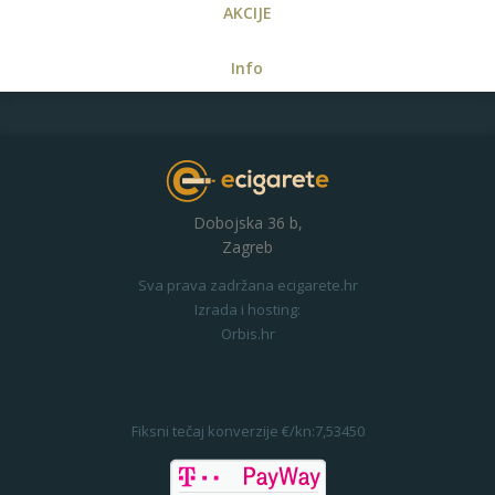
AKCIJE
Info
Dobojska 36 b,
Zagreb
Sva prava zadržana ecigarete.hr
Izrada i hosting:
Orbis.hr
Fiksni tečaj konverzije €/kn:7,53450