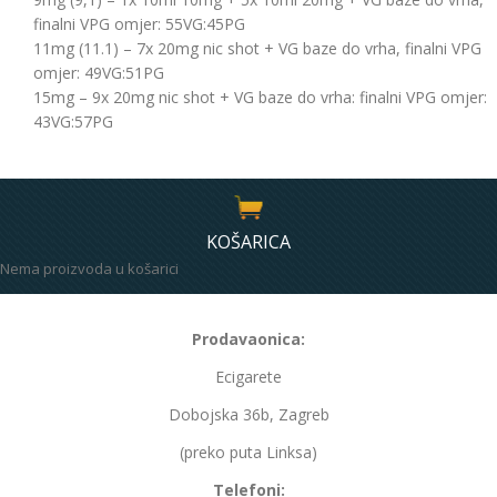
finalni VPG omjer: 55VG:45PG
11mg (11.1) – 7x 20mg nic shot + VG baze do vrha, finalni VPG
omjer: 49VG:51PG
15mg – 9x 20mg nic shot + VG baze do vrha: finalni VPG omjer:
43VG:57PG
KOŠARICA
Nema proizvoda u košarici
Prodavaonica:
Ecigarete
Dobojska 36b, Zagreb
(preko puta Linksa)
Telefoni: