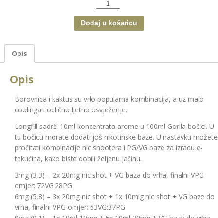
Količina
Dodaj u košaricu
Opis
Opis
Borovnica i kaktus su vrlo popularna kombinacija, a uz malo
coolinga i odlično ljetno osvježenje.
Longfill sadrži 10ml koncentrata arome u 100ml Gorila bočici. U
tu bočicu morate dodati još nikotinske baze. U nastavku možete
pročitati kombinacije nic shootera i PG/VG baze za izradu e-
tekućina, kako biste dobili željenu jačinu.
3mg (3,3) – 2x 20mg nic shot + VG baza do vrha, finalni VPG
omjer: 72VG:28PG
6mg (5,8) – 3x 20mg nic shot + 1x 10mlg nic shot + VG baze do
vrha, finalni VPG omjer: 63VG:37PG
9mg (9,1) – 1x 10ml 10mg + 5x 10ml 20mg + VG baze do vrha,