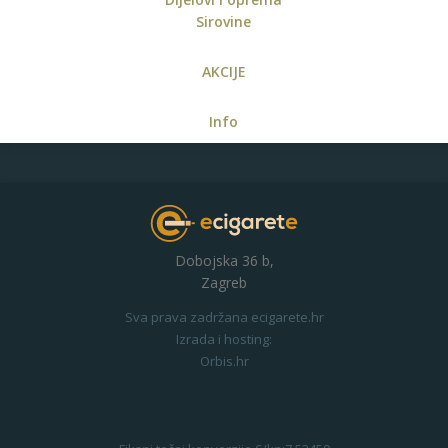
Sirovine
AKCIJE
Info
Dobojska 36 b,
Zagreb
Sva prava zadržana ecigarete.hr
Izrada i hosting:
Orbis.hr