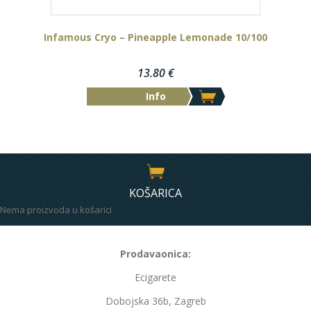
Infamous Cryo – Pineapple Lemonade 10/100
13.80
€
Info
KOŠARICA
Nema proizvoda u košarici
Prodavaonica:
Ecigarete
Dobojska 36b, Zagreb