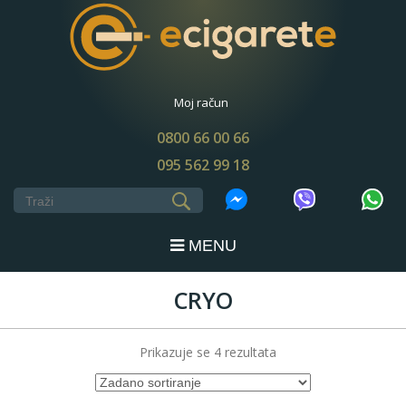
Moj račun
0800 66 00 66
095 562 99 18
MENU
CRYO
Prikazuje se 4 rezultata