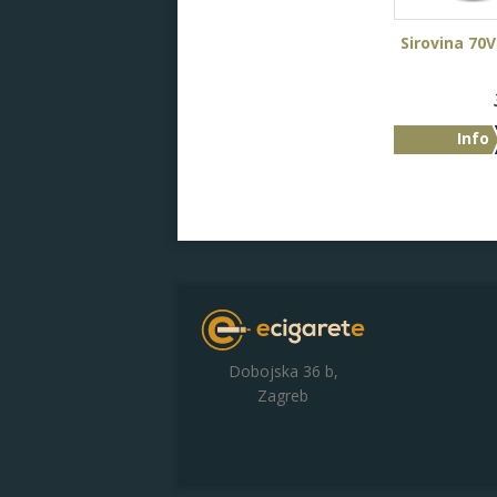
Sirovina 70
Info
Dobojska 36 b,
Zagreb