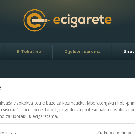
E-Tekućine
Dijelovi i oprema
Sirov
e
hvaća visokokvalitetne baze za kozmetičku, laboratorijsku i hobi-prim
u visoku čistoću i pouzdanost, pogodni za profesionalnu i osobnu up
no za uporabu u ecigaretama.
 rezultata