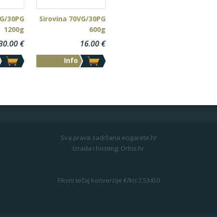
VG/30PG
Sirovina 70VG/30PG
1200g
600g
30.00
€
16.00
€
Info
Sva prava zadržana ecigarete.hr
Izrada i hosting:
Orbis.hr
Fiksni tečaj konverzije €/kn:7,53450