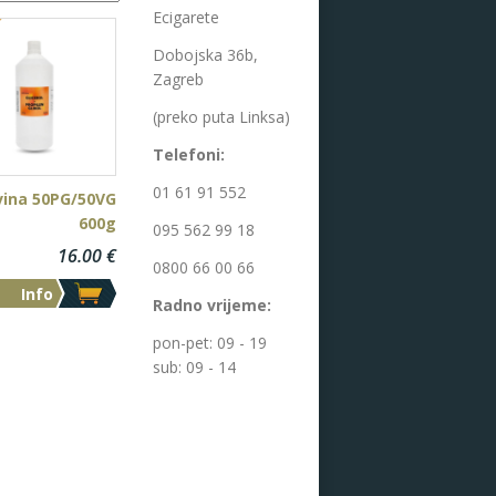
Ecigarete
Dobojska 36b,
Zagreb
(preko puta Linksa)
Telefoni:
01 61 91 552
vina 50PG/50VG
600g
095 562 99 18
16.00
€
0800 66 00 66
Info
Radno vrijeme:
pon-pet: 09 - 19
sub: 09 - 14