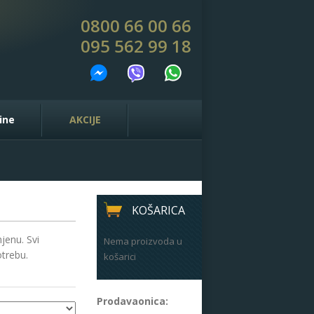
0800 66 00 66
095 562 99 18
ine
AKCIJE
KOŠARICA
jenu. Svi
Nema proizvoda u
otrebu.
košarici
Prodavaonica: