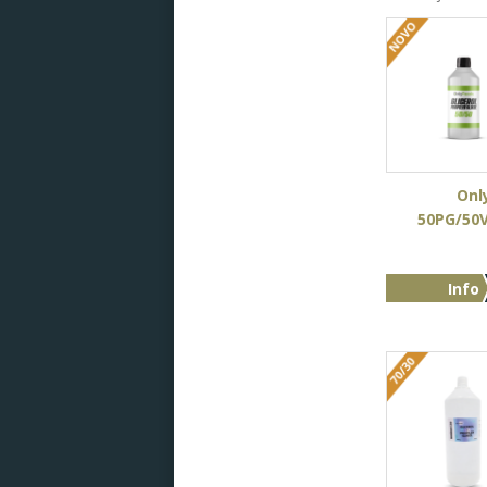
Onl
50PG/50
Info