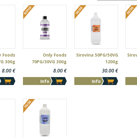
y Foods
Only Foods
Sirovina 50PG/50VG
Siro
VG 300g
70PG/30VG 300g
1200g
8.00
€
8.00
€
30.00
€
Info
Info