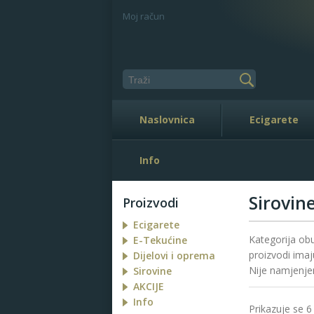
Moj račun
Naslovnica
Ecigarete
Info
Sirovin
Proizvodi
Ecigarete
Kategorija obu
E-Tekućine
proizvodi imaj
Dijelovi i oprema
Nije namjenje
Sirovine
AKCIJE
Info
Prikazuje se 6