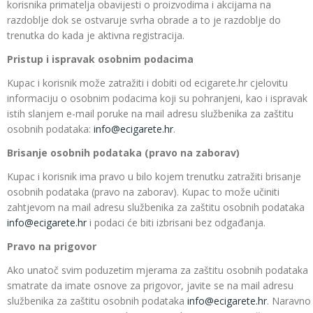
korisnika primatelja obavijesti o proizvodima i akcijama na
razdoblje dok se ostvaruje svrha obrade a to je razdoblje do
trenutka do kada je aktivna registracija.
Pristup i ispravak osobnim podacima
Kupac i korisnik može zatražiti i dobiti od ecigarete.hr cjelovitu
informaciju o osobnim podacima koji su pohranjeni, kao i ispravak
istih slanjem e-mail poruke na mail adresu službenika za zaštitu
osobnih podataka:
info@ecigarete.hr
.
Brisanje osobnih podataka (pravo na zaborav)
Kupac i korisnik ima pravo u bilo kojem trenutku zatražiti brisanje
osobnih podataka (pravo na zaborav). Kupac to može učiniti
zahtjevom na mail adresu službenika za zaštitu osobnih podataka
info@ecigarete.hr
i podaci će biti izbrisani bez odgađanja.
Pravo na prigovor
Ako unatoč svim poduzetim mjerama za zaštitu osobnih podataka
smatrate da imate osnove za prigovor, javite se na mail adresu
službenika za zaštitu osobnih podataka
info@ecigarete.hr
. Naravno