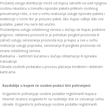
Pružatelj usluga distribucije može od Kupca zatražiti na uvid njegovu
osobnu iskaznicu u trenutku isporuke paketa prilikom osobnog
preuzimanja robe, a sve u svrhu realizacije usluge isporuke paketa i
evidencije o tome tko je preuzeo paket. Ako Kupac odbije dati ove
podatke, paket mu neće biti uručen.
Pružateljima usluga ovlaštenog servisa u slučaju da Kupac podnese
prigovor, reklamira proizvod te je potreban pregled proizvoda ili
zatraži uslugu servisiranja proizvoda koji je kupio a sve u svrhu
realizacije usluge popravka, servisiranja ili pregleda proizvoda od
strane ovlaštenog servisa.
Bankama – kartičnim kućama u slučaju reklamacije ili ispravka
transakcije.
Obrada osobnih podataka u procesu plaćanja kreditnim i debitnim
karticama
Razdoblje u kojem će osobni podaci biti pohranjeni
Ecigarete.hr pohranjuje osobne podatke registriranih kupaca
internet stranice ecigarete.hr na razdoblje dok se ostvaruje svrha
obrade. Ecigarete.hr pohranjuje osobne podatke registriranih