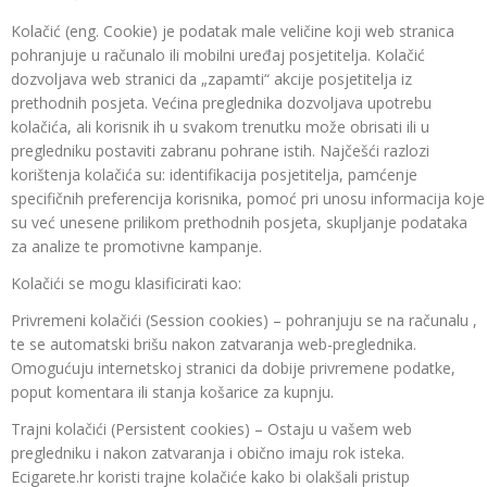
Kolačić (eng. Cookie) je podatak male veličine koji web stranica
pohranjuje u računalo ili mobilni uređaj posjetitelja. Kolačić
dozvoljava web stranici da „zapamti“ akcije posjetitelja iz
prethodnih posjeta. Većina preglednika dozvoljava upotrebu
kolačića, ali korisnik ih u svakom trenutku može obrisati ili u
pregledniku postaviti zabranu pohrane istih. Najčešći razlozi
korištenja kolačića su: identifikacija posjetitelja, pamćenje
specifičnih preferencija korisnika, pomoć pri unosu informacija koje
su već unesene prilikom prethodnih posjeta, skupljanje podataka
za analize te promotivne kampanje.
Kolačići se mogu klasificirati kao:
Privremeni kolačići (Session cookies) – pohranjuju se na računalu ,
te se automatski brišu nakon zatvaranja web-preglednika.
Omogućuju internetskoj stranici da dobije privremene podatke,
poput komentara ili stanja košarice za kupnju.
Trajni kolačići (Persistent cookies) – Ostaju u vašem web
pregledniku i nakon zatvaranja i obično imaju rok isteka.
Ecigarete.hr koristi trajne kolačiće kako bi olakšali pristup