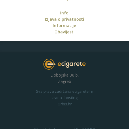
Info
Izjava o privatnosti
Informacije
Obavijesti
Dobojska 36 b,
Zagreb
Sva prava zadržana ecigarete.hr
Izrada i hosting:
Orbis.hr