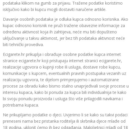
podataka klikom na gumb za prijavu. Tražene podatke koristimo
isključivo kako bi kupcu mogli dostaviti naručene artikle.
Davanje osobnih podataka je odluka kupca odnosno korisnika. Ako
kupac odnosno korisnik ne pruži tražene obavezne informacije za
određenu aktivnost koja ih zahtijeva, neće mu biti dopušteno
uključivanje u takvu aktivnost, jer bez tih podataka aktivnost neće
biti tehnički provediva.
Ecigarete.hr prikuplja i obrađuje osobne podatke kupca internet
stranice ecigarete.hr koji pristupaju internet stranici ecigarete.hr,
realizacije ugovora o kupnji robe ili usluga, dostave robe kupcu,
komunikacije s kupcem, eventualnih pravnih postupaka vezanih uz
realizaciju ugovora, te dijelom primjenjujemo i automatizirane
procese za obradu kako bismo stalno unaprjeđivali svoje procese u
interesu kupaca, kako bi ponuda za kupca bili individualnija te kako
bi svoju ponudu proizvoda i usluga što više prilagodili navikama i
potrebama kupaca.
Ne prikupljamo podatke o djeci. Uvjerimo li se kako su takvi podaci
preneseni nama bez pristanka roditelja ili skrbnika djece mlađe od
18 godina, uklonit ćemo ih bez odgađanja. Maloljetnici mlađi od 18