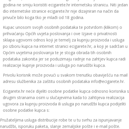
godina ne smiju koristiti ecigarete.hr internetsku stranicu. Niti jedan
dio internetske stranice ecigarete.hr nije dizajniran na način da
privuče bilo koga tko je mlađi od 18 godina.
Kupac unosom svojih osobnih podataka te potvrdom (klikom) o
prihvaćanju Općih uvjeta poslovanja i ove Izjave o privatnosti
sklapa ugovorni odnos koji je temelj za kupnju proizvoda i usluga
po izboru kupca na internet stranici ecigarete.hr, a koji je sadržan u
Općim uvjetima poslovanja te je stoga obrada tih osobnih
podataka zakonita jer se poduzimaju radnje na zahtjev kupca radi
realizacije kupnje proizvoda i usluga po narudžbi kupca.
Privolu korisnik može povući u svakom trenutku obaviješću na mail
adresu službenika za zaštitu osobnih podataka info@ecigarete.hr.
Ecigarete.hr neće dijeliti osobne podatke kupca odnosno korisnika s
drugim stranama osim u slučajevima kada to zahtijeva realizacija
ugovora za kupnju proizvoda ili usluga po narudžbi kupca podijeliti
osobne podatke kupca s:
Pružateljima usluga distribucije robe te u tu svrhu za ispunjavanje
narudžbi, isporuku paketa, slanje zemaljske pošte i e-mail pošte.