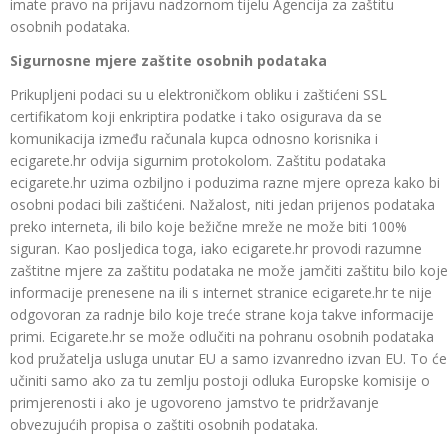
imate pravo na prijavu nadzornom tijelu Agencija za zaštitu
osobnih podataka.
Sigurnosne mjere zaštite osobnih podataka
Prikupljeni podaci su u elektroničkom obliku i zaštićeni SSL
certifikatom koji enkriptira podatke i tako osigurava da se
komunikacija između računala kupca odnosno korisnika i
ecigarete.hr odvija sigurnim protokolom. Zaštitu podataka
ecigarete.hr uzima ozbiljno i poduzima razne mjere opreza kako bi
osobni podaci bili zaštićeni. Nažalost, niti jedan prijenos podataka
preko interneta, ili bilo koje bežične mreže ne može biti 100%
siguran. Kao posljedica toga, iako ecigarete.hr provodi razumne
zaštitne mjere za zaštitu podataka ne može jamčiti zaštitu bilo koje
informacije prenesene na ili s internet stranice ecigarete.hr te nije
odgovoran za radnje bilo koje treće strane koja takve informacije
primi. Ecigarete.hr se može odlučiti na pohranu osobnih podataka
kod pružatelja usluga unutar EU a samo izvanredno izvan EU. To će
učiniti samo ako za tu zemlju postoji odluka Europske komisije o
primjerenosti i ako je ugovoreno jamstvo te pridržavanje
obvezujućih propisa o zaštiti osobnih podataka.