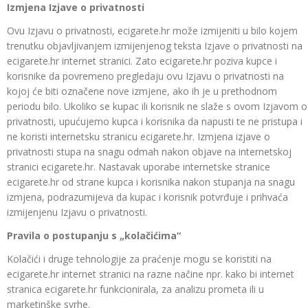
Izmjena Izjave o privatnosti
Ovu Izjavu o privatnosti, ecigarete.hr može izmijeniti u bilo kojem
trenutku objavljivanjem izmijenjenog teksta Izjave o privatnosti na
ecigarete.hr internet stranici. Zato ecigarete.hr poziva kupce i
korisnike da povremeno pregledaju ovu Izjavu o privatnosti na
kojoj će biti označene nove izmjene, ako ih je u prethodnom
periodu bilo. Ukoliko se kupac ili korisnik ne slaže s ovom Izjavom o
privatnosti, upućujemo kupca i korisnika da napusti te ne pristupa i
ne koristi internetsku stranicu ecigarete.hr. Izmjena izjave o
privatnosti stupa na snagu odmah nakon objave na internetskoj
stranici ecigarete.hr. Nastavak uporabe internetske stranice
ecigarete.hr od strane kupca i korisnika nakon stupanja na snagu
izmjena, podrazumijeva da kupac i korisnik potvrđuje i prihvaća
izmijenjenu Izjavu o privatnosti.
Pravila o postupanju s „kolačićima“
Kolačići i druge tehnologije za praćenje mogu se koristiti na
ecigarete.hr internet stranici na razne načine npr. kako bi internet
stranica ecigarete.hr funkcionirala, za analizu prometa ili u
marketinške svrhe.