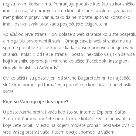
registriranim korisnicima. Pohranjuju podatke kao što su korisničko
ime i lozinka, što omogućuje da koristite funkcionalnost „zapamti
me“ prilikom prijavljivanja, tako da ne morate upisivati korisničko
ime i lozinku svaki puta kada posjećujete ecigarete.hr.
Kolačić od prve strane – oni dolaze s web stranice koju ste posjetili,
a mogu biti privremeni ili stalni. Omogućavaju web stranicama da
spreme podatke koji se koriste kada korisnik ponovno posjeti web
stranicu. Kolačići od treće strane – postoji nekoliko vanjskih servisa
koji korisniku spremaju limitirane kolačiće (Facebook, Instagram,
Google Analytics i AdWords).
Ovi kolačići nisu postavljeni od strane Ecigarete.hr.hr, te najčešće
služe kao pomoć pri tumačenju ponašanja korisnika i marketinške
svrhe.
Koje su Vam opcije dostupne?
U postavkama pretraživača kao što su Internet Explorer, Safari,
Firefox ili Chrome možete odrediti koje kolačiće želite prihvatiti a
koje ćete odbiti. Mjesto na kojem možete pronaći postavke ovisi o
vrsti Vašeg pretraživača. Putem opcije „pomoć“ u Vašem