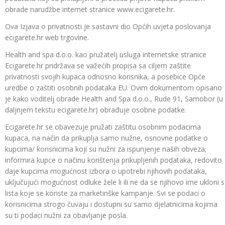
obrade narudžbe internet stranice www.ecigarete.hr.
Ova Izjava o privatnosti je sastavni dio Općih uvjeta poslovanja
ecigarete.hr web trgovine.
Health and spa d.o.o. kao pružatelj usluga internetske stranice
Ecigarete.hr pridržava se važećih propisa sa ciljem zaštite
privatnosti svojih kupaca odnosno korisnika, a posebice Opće
uredbe o zaštiti osobnih podataka EU. Ovim dokumentom opisano
je kako voditelj obrade Health and Spa d.o.o., Rude 91, Samobor (u
daljnjem tekstu ecigarete.hr) obrađuje osobne podatke.
Ecigarete.hr se obavezuje pružati zaštitu osobnim podacima
kupaca, na način da prikuplja samo nužne, osnovne podatke o
kupcima/ korisnicima koji su nužni za ispunjenje naših obveza;
informira kupce o načinu korištenja prikupljenih podataka, redovito
daje kupcima mogućnost izbora o upotrebi njihovih podataka,
uključujući mogućnost odluke žele li ili ne da se njihovo ime ukloni s
lista koje se koriste za marketinške kampanje. Svi se podaci o
korisnicima strogo čuvaju i dostupni su samo djelatnicima kojima
su ti podaci nužni za obavljanje posla.