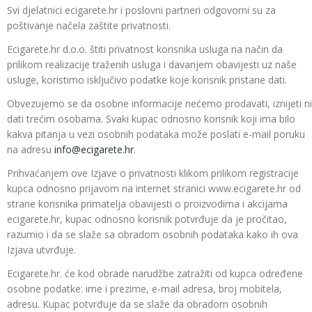
Svi djelatnici ecigarete.hr i poslovni partneri odgovorni su za
poštivanje načela zaštite privatnosti.
Ecigarete.hr d.o.o. štiti privatnost korisnika usluga na način da
prilikom realizacije traženih usluga i davanjem obavijesti uz naše
usluge, koristimo isključivo podatke koje korisnik pristane dati.
Obvezujemo se da osobne informacije nećemo prodavati, iznijeti ni
dati trećim osobama. Svaki kupac odnosno korisnik koji ima bilo
kakva pitanja u vezi osobnih podataka može poslati e-mail poruku
na adresu
info@ecigarete.hr
.
Prihvaćanjem ove Izjave o privatnosti klikom prilikom registracije
kupca odnosno prijavom na internet stranici www.ecigarete.hr od
strane korisnika primatelja obavijesti o proizvodima i akcijama
ecigarete.hr, kupac odnosno korisnik potvrđuje da je pročitao,
razumio i da se slaže sa obradom osobnih podataka kako ih ova
Izjava utvrđuje.
Ecigarete.hr. će kod obrade narudžbe zatražiti od kupca određene
osobne podatke: ime i prezime, e-mail adresa, broj mobitela,
adresu. Kupac potvrđuje da se slaže da obradom osobnih