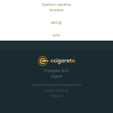
Dijelovi i oprema
Sirovine
AKCIJE
Info
Dobojska 36 b,
Zagreb
Sva prava zadržana ecigarete.hr
Izrada i hosting:
Orbis.hr