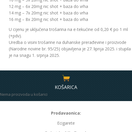
12 mg – 6x 20mg nic shot + baza do vrha
14 mg – 7x 20mg nic shot + baza do vrha
16 mg – 8x 20mg nic shot + baza do vrha
U cijenu je uključena trošarina na e-tekućine od 0,20 € po 1 ml
(+pdv).
Uredba o visini trošarine na duhanske prerađevine i proizvode
(Narodne novine br. 95/25) objavljena je 27. lipnja 2025. i stupila
je na snagu 1. srpnja 2025.
KOŠARICA
Nema proizvoda u košarici
Prodavaonica:
Ecigarete