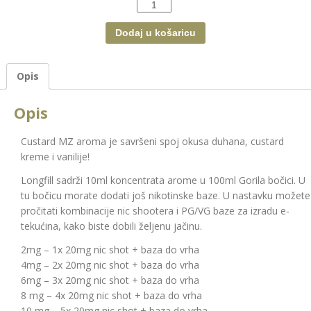
Količina
Dodaj u košaricu
Opis
Opis
Custard MZ aroma je savršeni spoj okusa duhana, custard
kreme i vanilije!
Longfill sadrži 10ml koncentrata arome u 100ml Gorila bočici. U
tu bočicu morate dodati još nikotinske baze. U nastavku možete
pročitati kombinacije nic shootera i PG/VG baze za izradu e-
tekućina, kako biste dobili željenu jačinu.
2mg – 1x 20mg nic shot + baza do vrha
4mg – 2x 20mg nic shot + baza do vrha
6mg – 3x 20mg nic shot + baza do vrha
8 mg – 4x 20mg nic shot + baza do vrha
10 mg – 5x 20mg nic shot + baza do vrha