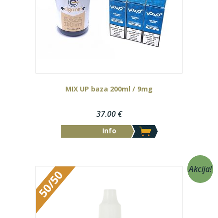
MIX UP baza 200ml / 9mg
37.00
€
Info
Akcija!