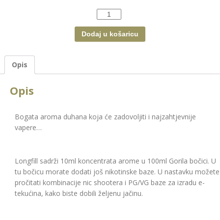
Količina
Dodaj u košaricu
Opis
Opis
Bogata aroma duhana koja će zadovoljiti i najzahtjevnije
vapere…
Longfill sadrži 10ml koncentrata arome u 100ml Gorila bočici. U
tu bočicu morate dodati još nikotinske baze. U nastavku možete
pročitati kombinacije nic shootera i PG/VG baze za izradu e-
tekućina, kako biste dobili željenu jačinu.