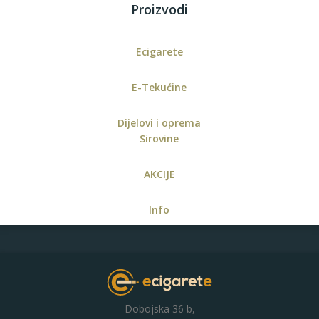
Proizvodi
Ecigarete
E-Tekućine
Dijelovi i oprema
Sirovine
AKCIJE
Info
Dobojska 36 b,